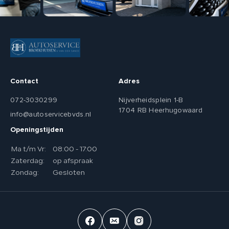
Contact
Adres
072-3030299
Nijverheidsplein 1-B
1704 RB Heerhugowaard
info@autoservicebvds.nl
Openingstijden
Ma t/m Vr:
08:00 - 17:00
Zaterdag:
op afspraak
Zondag:
Gesloten