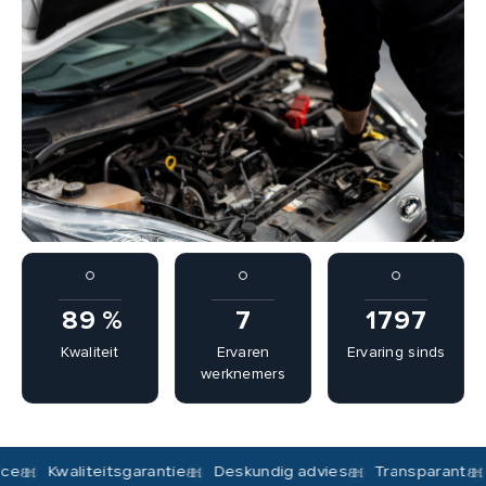
100
%
8
2002
Kwaliteit
Ervaren
Ervaring sinds
werknemers
Kwaliteitsgarantie
Deskundig advies
Transparant
Klant