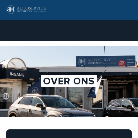
WERKPLAATS
HOME
OVER ONS
OVER ONS
AANKOOP KEURING
CONTACT
Contact
072-3030299
info@autoservicebvds.nl