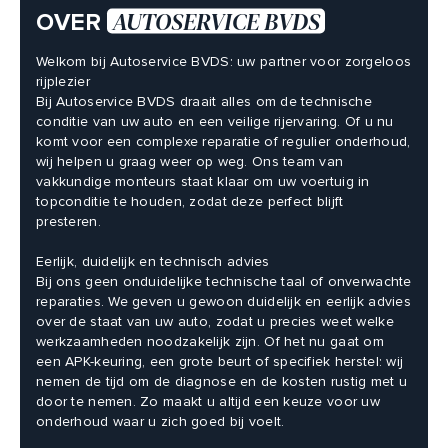
AUTOSERVICE BVDS
OVER
Adres
Nijverheidsplein 1-B
Welkom bij Autoservice BVDS: uw partner voor zorgeloos
rijplezier
1704 RB Heerhugowaard
Bij Autoservice BVDS draait alles om de technische
Afspraak maken
conditie van uw auto en een veilige rijervaring. Of u nu
komt voor een complexe reparatie of regulier onderhoud,
wij helpen u graag weer op weg. Ons team van
vakkundige monteurs staat klaar om uw voertuig in
topconditie te houden, zodat deze perfect blijft
presteren.
Eerlijk, duidelijk en technisch advies
Bij ons geen onduidelijke technische taal of onverwachte
reparaties. We geven u gewoon duidelijk en eerlijk advies
over de staat van uw auto, zodat u precies weet welke
werkzaamheden noodzakelijk zijn. Of het nu gaat om
een APK-keuring, een grote beurt of specifiek herstel: wij
nemen de tijd om de diagnose en de kosten rustig met u
door te nemen. Zo maakt u altijd een keuze voor uw
onderhoud waar u zich goed bij voelt.