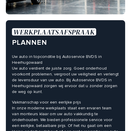
Adres
Nijverheidsplein 1-B
1704 RB Heerhugowaard
WERKPLAATSAFSPRAAK
Afspraak maken
PLANNEN
Uw auto in topconditie bij Autoservice BVDS in
Heerhugowaard
Uw auto verdient de juiste zorg. Goed onderhoud
voorkomt problemen, vergroot uw veiligheid en verlengt
de levensduur van uw auto. Bij Autoservice BVDS in
Heerhugowaard zorgen wij ervoor dat u zonder zorgen
de weg op kunt.
Vakmanschap voor een eerlijke prijs
In onze moderne werkplaats staat een ervaren team
van monteurs klaar om uw auto vakkundig te
onderhouden. We bieden professionele service voor
een eerlijke, betaalbare prijs. Of het nu gaat om een