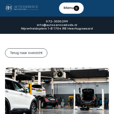
Menu
072-3030299
info@autoservicebvds.nl
Nijverheidsplein 1-B 1704 RB Heerhugowaard
WERKPLAATS
HOME
Terug naar overzicht
OVER ONS
AANKOOP KEURING
CONTACT
Contact
072-3030299
info@autoservicebvds.nl