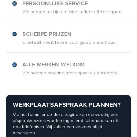
PERSOONLIJKE SERVICE
We nemen de tijd om alles helder uit te leggen.
SCHERPE PRIJZEN
U betaalt nooit teveel voor goed onderhoud.
ALLE MERKEN WELKOM
We hebben ervaring met vrijwel elk automerk.
WERKPLAATSAFSPRAAK PLANNEN?
Via het formulier op deze pagina kan eenvoudig een
afspraakverzoek worden ingediend. Uiteraard kan dit
ook telefonisch. Wij zullen een verzoek altijd
bevestigen.