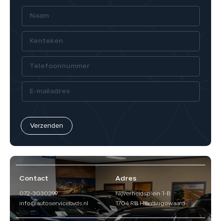
Verzenden
Contact
Adres
072-3030299
Nijverheidsplein 1-B
info@autoservicebvds.nl
1704 RB Heerhugowaard