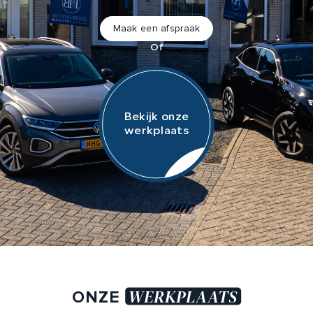
Adres
Maak een afspraak
Nijverheidsplein 1-B
Of
1704 RB Heerhugowaard
Afspraak maken
Bekijk onze
werkplaats
WERKPLAATS
ONZE