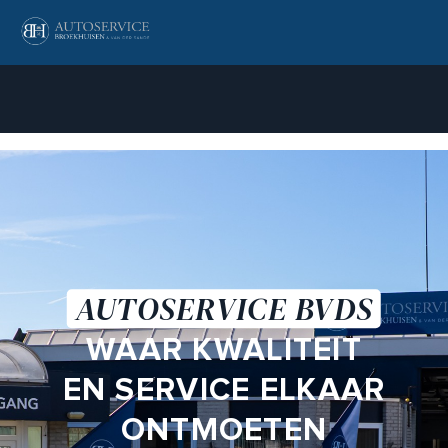
WERKPLAATS
HOME
OVER ONS
AANKOOP KEURING
AUTOSERVICE BVDS
CONTACT
WAAR KWALITEIT
Contact
EN SERVICE ELKAAR
072-3030299
ONTMOETEN
info@autoservicebvds.nl