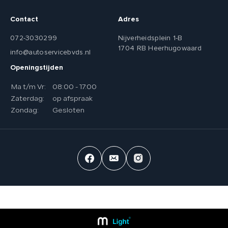
Contact
Adres
072-3030299
Nijverheidsplein 1-B
1704 RB Heerhugowaard
info@autoservicebvds.nl
Openingstijden
Ma t/m Vr:
08:00 - 17:00
Zaterdag:
op afspraak
Zondag:
Gesloten