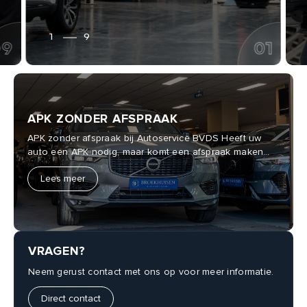
1
/
9
09
01
APK ZONDER AFSPRAAK
APK zonder afspraak bij Autoservice BVDS Heeft uw
auto een APK nodig, maar komt een afspraak maken
niet goed uit?
Lees meer
VRAGEN?
Neem gerust contact met ons op voor meer informatie.
Direct contact