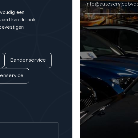
info@autoservicebvds
nvoudig een
aard kan dit ook
 bevestigen.
Bandenservice
nservice