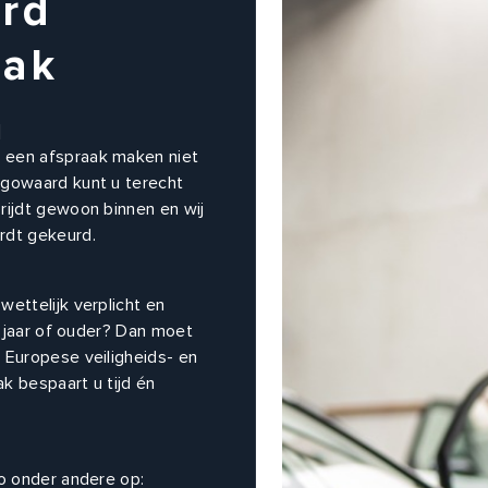
rd
aak
]
 een afspraak maken niet
ugowaard kunt u terecht
rijdt gewoon binnen en wij
rdt gekeurd.
ettelijk verplicht en
3 jaar of ouder? Dan moet
 Europese veiligheids- en
k bespaart u tijd én
to onder andere op: