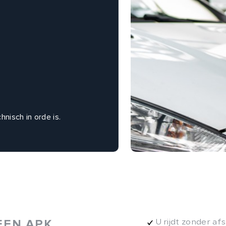
nisch in orde is.
EEN APK
U rijdt zonder af