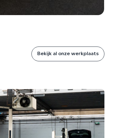
Bekijk al onze werkplaats
AA
Een a