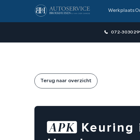
Werkplaats
O
072-303029
Terug naar overzicht
APK
Keuring 