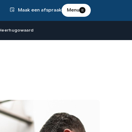
Maak een afspraak
Menu
WERKPLAATS
B Heerhugowaard
HOME
OVER ONS
AANKOOP
KEURING