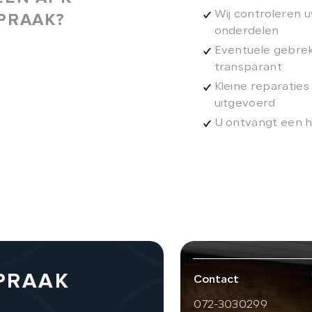
Wij controleren u
PRAAK?
onderdelen
Eventuele gebrek
transparant
Kleine reparatie
uitgevoerd
U ontvangt een h
PRAAK
Contact
072-3030299