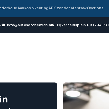
nderhoud
Aankoop keuring
APK zonder afspraak
Over ons
9
info@autoservicebvds.nl
Nijverheidsplein 1-B 1704 R
in